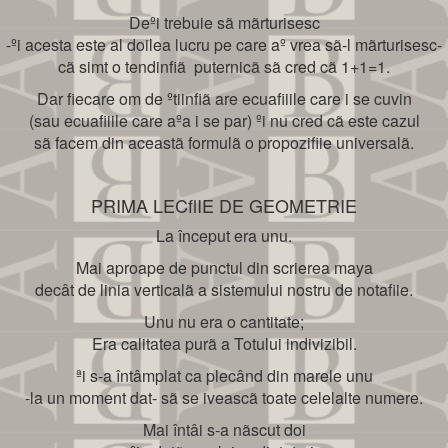
Deºi trebuie sã mãrturisesc
-ºi acesta este al doilea lucru pe care aº vrea sã-l mãrturisesc-
cã simt o tendinﬁã puternicã sã cred cã 1+1=1.
Dar fiecare om de ºtiinﬁã are ecuaﬁiile care i se cuvin
(sau ecuaﬁiile care aºa i se par) ºi nu cred cã este cazul
sã facem din aceastã formulã o propoziﬁie universalã.
PRIMA LECﬂIE DE GEOMETRIE
La început era unu.
Mai aproape de punctul din scrierea maya
decât de linia verticalã a sistemului nostru de notaﬁie.
Unu nu era o cantitate;
Era calitatea purã a Totului indivizibil.
ªi s-a întâmplat ca plecând din marele unu
-la un moment dat- sã se iveascã toate celelalte numere.
Mai întâi s-a nãscut doi