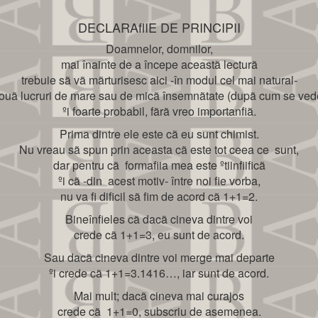
DECLARAﬂIE DE PRINCIPII
Doamnelor, domnilor,
mai înainte de a începe aceastã lecturã
trebuie sã vã mãrturisesc aici -în modul cel mai natural-
ouã lucruri de mare sau de micã însemnãtate (dupã cum se ved
ºi foarte probabil, fãrã vreo importanﬁã.
Prima dintre ele este cã eu sunt chimist.
Nu vreau sã spun prin aceasta cã este tot ceea ce sunt,
dar pentru cã formaﬁia mea este ºtiinﬁificã
ºi cã -din acest motiv- între noi fie vorba,
nu va fi dificil sã fim de acord cã 1+1=2.
Bineînﬁeles cã dacã cineva dintre voi
crede cã 1+1=3, eu sunt de acord.
Sau dacã cineva dintre voi merge mai departe
ºi crede cã 1+1=3.1416…, iar sunt de acord.
Mai mult; dacã cineva mai curajos
crede cã 1+1=0, subscriu de asemenea.