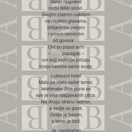
danju rasprave
noću teški snovi.
Svojim zlatnim nakitom
na mudrim glavama,
briljantnim perjem
i srcem nemirnim
od govora …
Oni su poput svih
– papagaji –
oni koji najbolje pričaju
imaju kaveze samo svoje.
Luksuzni hotel
Malo po malo večer tamni.
telefonske žice pune se
sve je više raspjevanih ptica.
Na drugu stranu radnici,
a ovdje su gosti.
Ovdje je bazen,
a tamo je žeđ.
Ja, naoblačen