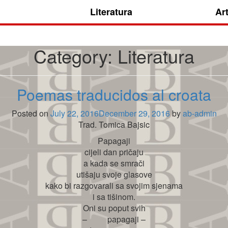
Literatura
Ar
Category:
Literatura
Poemas traducidos al croata
Posted on
July 22, 2016
December 29, 2016
by
ab-admin
Trad. Tomica Bajsic
Papagaji
cijeli dan pričaju
a kada se smrači
utišaju svoje glasove
kako bi razgovarali sa svojim sjenama
i sa tišinom.
Oni su poput svih
– papagaji –