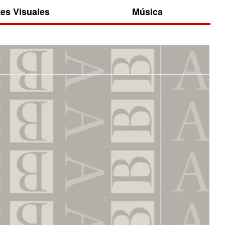
tes Visuales
Música