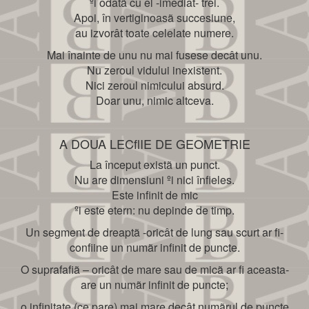
ºi odatã cu el -imediat- trei.
Apoi, în vertiginoasã succesiune,
au izvorât toate celelate numere.
Mai înainte de unu nu mai fusese decât unu.
Nu zeroul vidului inexistent.
Nici zeroul nimicului absurd.
Doar unu, nimic altceva.
A DOUA LECﬂIE DE GEOMETRIE
La început existã un punct.
Nu are dimensiuni ºi nici înﬁeles.
Este infinit de mic
ºi este etern: nu depinde de timp.
Un segment de dreaptã -oricât de lung sau scurt ar fi-
conﬁine un numãr infinit de puncte.
O suprafaﬁã – oricât de mare sau de micã ar fi aceasta-
are un numãr infinit de puncte;
o infinitate (ce pare) mai mare decât numãrul de puncte