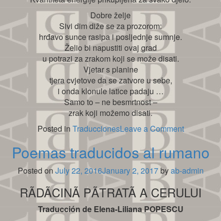
Dobre želje
Sivi dim diže se za prozorom:
hrđavo sunce rasipa i posljednje sumnje.
Želio bi napustiti ovaj grad
u potrazi za zrakom koji se može disati.
Vjetar s planine
tjera cvjetove da se zatvore u sebe,
i onda klonule latice padaju …
Samo to – ne besmrtnost –
zrak koji možemo disati.
on
Posted in
Traducciones
Leave a Comment
Poemas
Poemas traducidos al rumano
traducidos
al
Posted on
July 22, 2016
January 2, 2017
by
ab-admin
croata
RÃDÃCINÃ PÃTRATÃ A CERULUI
Traducción de Elena-Liliana POPESCU