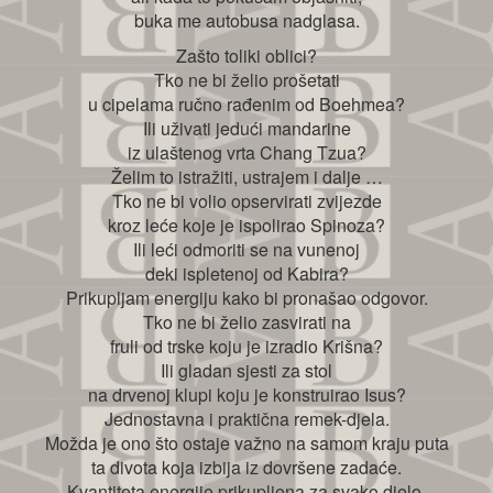
buka me autobusa nadglasa.
Zašto toliki oblici?
Tko ne bi želio prošetati
u cipelama ručno rađenim od Boehmea?
Ili uživati jedući mandarine
iz ulaštenog vrta Chang Tzua?
Želim to istražiti, ustrajem i dalje …
Tko ne bi volio opservirati zvijezde
kroz leće koje je ispolirao Spinoza?
Ili leći odmoriti se na vunenoj
deki ispletenoj od Kabira?
Prikupljam energiju kako bi pronašao odgovor.
Tko ne bi želio zasvirati na
fruli od trske koju je izradio Krišna?
Ili gladan sjesti za stol
na drvenoj klupi koju je konstruirao Isus?
Jednostavna i praktična remek-djela.
Možda je ono što ostaje važno na samom kraju puta
ta divota koja izbija iz dovršene zadaće.
Kvantiteta energije prikupljena za svako djelo.