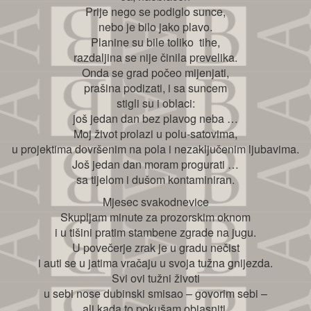
Prije nego se podiglo sunce,
nebo je bilo jako plavo.
Planine su bile toliko tihe,
razdaljina se nije činila prevelika.
Onda se grad počeo mijenjati,
prašina podizati, i sa suncem
stigli su i oblaci:
još jedan dan bez plavog neba …
Moj život prolazi u polu-satovima,
u projektima dovršenim na pola i nezaključenim ljubavima.
Još jedan dan moram progurati …
sa tijelom i dušom kontaminiran.
Mjesec svakodnevice
Skupljam minute za prozorskim oknom
i u tišini pratim stambene zgrade na jugu.
U povečerje zrak je u gradu nečist
i auti se u jatima vračaju u svoja tužna gnijezda.
Svi ovi tužni životi
u sebi nose dubinski smisao – govorim sebi –
ali kada to pokušam objasniti,