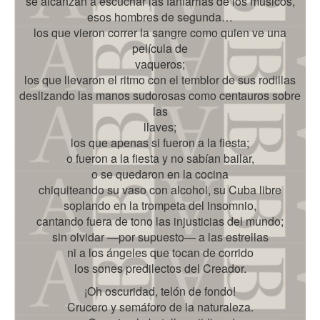
se alcanzan a escuchar las fanfarrias de los músicos,
esos hombres de segunda…
los que vieron correr la sangre como quien ve una
película de
vaqueros;
los que llevaron el ritmo con el temblor de sus rodillas
deslizando las manos sudorosas como centauros sobre
las
llaves;
los que apenas si fueron a la fiesta;
o fueron a la fiesta y no sabían bailar,
o se quedaron en la cocina
chiquiteando su vaso con alcohol, su Cuba libre
soplando en la trompeta del insomnio,
cantando fuera de tono las injusticias del mundo;
sin olvidar —por supuesto— a las estrellas
ni a los ángeles que tocan de corrido
los sones predilectos del Creador.
¡Oh oscuridad, telón de fondo!
Crucero y semáforo de la naturaleza.