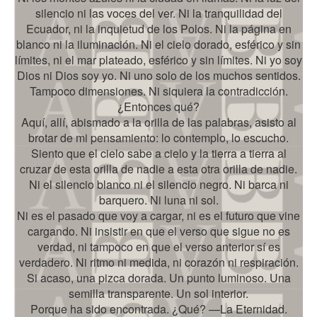
silencio ni las voces del ver. Ni la tranquilidad del
Ecuador, ni la inquietud de los Polos. Ni la página en
blanco ni la iluminación. Ni el cielo dorado, esférico y sin
límites, ni el mar plateado, esférico y sin límites. Ni yo soy
Dios ni Dios soy yo. Ni uno solo de los muchos sentidos.
Tampoco dimensiones. Ni siquiera la contradicción.
¿Entonces qué?
Aquí, allí, abismado a la orilla de las palabras, asisto al
brotar de mi pensamiento: lo contemplo, lo escucho.
Siento que el cielo sabe a cielo y la tierra a tierra al
cruzar de esta orilla de nadie a esta otra orilla de nadie.
Ni el silencio blanco ni el silencio negro. Ni barca ni
barquero. Ni luna ni sol.
Ni es el pasado que voy a cargar, ni es el futuro que vine
cargando. Ni insistir en que el verso que sigue no es
verdad, ni tampoco en que el verso anterior sí es
verdadero. Ni ritmo ni medida, ni corazón ni respiración.
Si acaso, una pizca dorada. Un punto luminoso. Una
semilla transparente. Un sol interior.
Porque ha sido encontrada. ¿Qué? —La Eternidad.