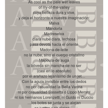
As cool as the pale wet leaves
of lily-of-the-valley
cuya belleza dura y vive,
y deja el horizonte a nuestra imaginación:
Malva
Mandorla
Madreselva
clara nube clara, lechosa
pasa devota hacia el oriente
Madona-de-leite
no la nube, sino el cuerpo cristalino
Mapoula-de’auga
la bóveda sin mancha de no ser
(casi en lo absoluto)
por el arañazo lejanísimo de un jet…
Con la aguja invisible entre los dedos
no por casualidad la Bella Vanna
ni por casualidad Sassetta o Lippo Memmi
ni los hermanos Lorenzetti, ni Guido ni Duccio
…los botes se junta y se alejan
se juntan y se alejan…