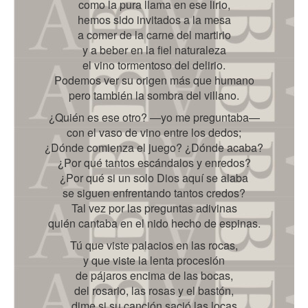
como la pura llama en ese lirio,
hemos sido invitados a la mesa
a comer de la carne del martirio
y a beber en la fiel naturaleza
el vino tormentoso del delirio.
Podemos ver su origen más que humano
pero también la sombra del villano.
¿Quién es ese otro? —yo me preguntaba—
con el vaso de vino entre los dedos;
¿Dónde comienza el juego? ¿Dónde acaba?
¿Por qué tantos escándalos y enredos?
¿Por qué si un solo Dios aquí se alaba
se siguen enfrentando tantos credos?
Tal vez por las preguntas adivinas
quién cantaba en el nido hecho de espinas.
Tú que viste palacios en las rocas,
y que viste la lenta procesión
de pájaros encima de las bocas,
del rosario, las rosas y el bastón,
dime si su canción sació las locas