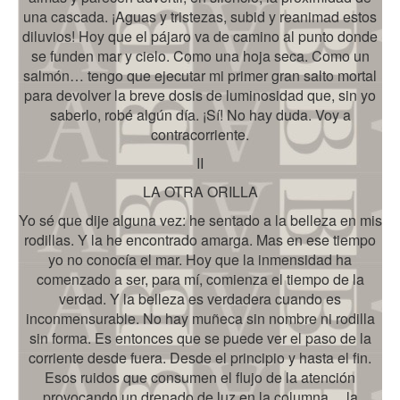
una cascada. ¡Aguas y tristezas, subid y reanimad estos
diluvios! Hoy que el pájaro va de camino al punto donde
se funden mar y cielo. Como una hoja seca. Como un
salmón… tengo que ejecutar mi primer gran salto mortal
para devolver la breve dosis de luminosidad que, sin yo
saberlo, robé algún día. ¡Sí! No hay duda. Voy a
contracorriente.
II
LA OTRA ORILLA
Yo sé que dije alguna vez: he sentado a la belleza en mis
rodillas. Y la he encontrado amarga. Mas en ese tiempo
yo no conocía el mar. Hoy que la inmensidad ha
comenzado a ser, para mí, comienza el tiempo de la
verdad. Y la belleza es verdadera cuando es
inconmensurable. No hay muñeca sin nombre ni rodilla
sin forma. Es entonces que se puede ver el paso de la
corriente desde fuera. Desde el principio y hasta el fin.
Esos ruidos que consumen el flujo de la atención
provocando un drenado de luz en la columna… la