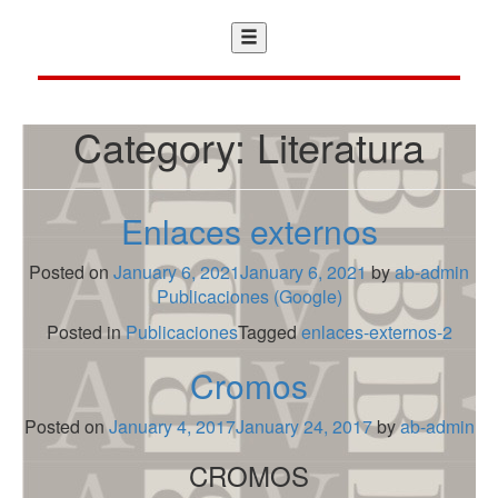
Category:
Literatura
Enlaces externos
Posted on
January 6, 2021
January 6, 2021
by
ab-admin
Publicaciones (Google)
Posted in
Publicaciones
Tagged
enlaces-externos-2
Cromos
Posted on
January 4, 2017
January 24, 2017
by
ab-admin
CROMOS