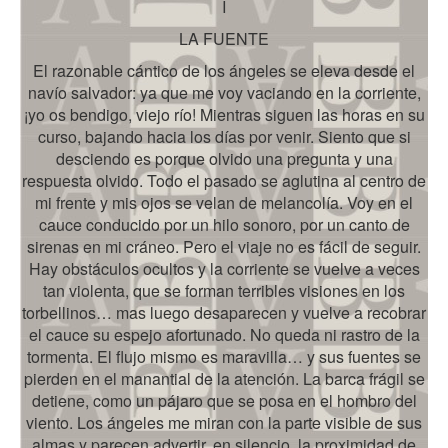
I
LA FUENTE
El razonable cántico de los ángeles se eleva desde el
navío salvador: ya que me voy vaciando en la corriente,
¡yo os bendigo, viejo río! Mientras siguen las horas en su
curso, bajando hacia los días por venir. Siento que si
desciendo es porque olvido una pregunta y una
respuesta olvido. Todo el pasado se aglutina al centro de
mi frente y mis ojos se velan de melancolía. Voy en el
cauce conducido por un hilo sonoro, por un canto de
sirenas en mi cráneo. Pero el viaje no es fácil de seguir.
Hay obstáculos ocultos y la corriente se vuelve a veces
tan violenta, que se forman terribles visiones en los
torbellinos… mas luego desaparecen y vuelve a recobrar
el cauce su espejo afortunado. No queda ni rastro de la
tormenta. El flujo mismo es maravilla… y sus fuentes se
pierden en el manantial de la atención. La barca frágil se
detiene, como un pájaro que se posa en el hombro del
viento. Los ángeles me miran con la parte visible de sus
almas y parecen advertir, en silencio, la proximidad de