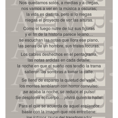
Nos quedamos solos, a medias y a ciegas,
nos vamos a ver en la música a oscuras;
la vida es distinta, pero si lo niegas
niegas el proyecto de ver las alturas.
Como el fuego nutre de luz sus figuras
y el fin de la historia parece lejano…
se escuchan las notas que llora ese piano,
las penas de un hombre, sus tristes locuras.
Los cables deshechos en el pentagrama,
las notas ardidas en cada detalle;
la noche en que el sueño nos tendió la trama
salieron las sombras a tomar la calle.
Se llenó de espanto la quietud del valle,
los montes temblaron con horror convulso:
¡se acaba la noche, se reduce el pulso!
Se desploma el cuerpo… ¡vivirá quien lo halle!
Para el que se acuerda de aquel esplendor
baste con la imagen que nos entretiene:
los íntimos rayos del transformador