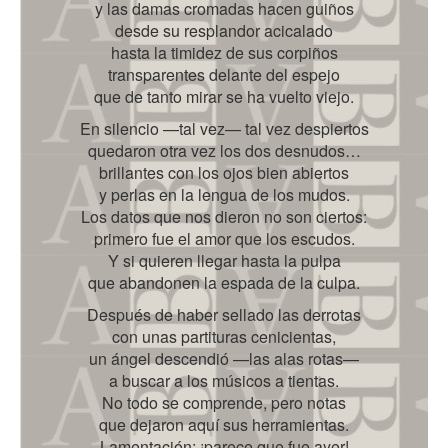
y las damas cromadas hacen guiños
desde su resplandor acicalado
hasta la timidez de sus corpiños
transparentes delante del espejo
que de tanto mirar se ha vuelto viejo.
En silencio —tal vez— tal vez despiertos
quedaron otra vez los dos desnudos…
brillantes con los ojos bien abiertos
y perlas en la lengua de los mudos.
Los datos que nos dieron no son ciertos:
primero fue el amor que los escudos.
Y si quieren llegar hasta la pulpa
que abandonen la espada de la culpa.
Después de haber sellado las derrotas
con unas partituras cenicientas,
un ángel descendió —las alas rotas—
a buscar a los músicos a tientas.
No todo se comprende, pero notas
que dejaron aquí sus herramientas.
Lamentación: ¡parece que fue ayer!