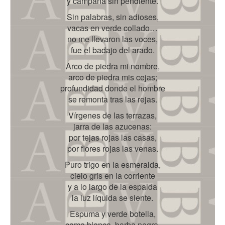
y campaña sin pendiente.
Sin palabras, sin adioses,
vacas en verde collado…
no me llevaron las voces,
fue el badajo del arado.
Arco de piedra mi nombre,
arco de piedra mis cejas;
profundidad donde el hombre
se remonta tras las rejas.
Vírgenes de las terrazas,
jarra de las azucenas:
por tejas rojas las casas,
por flores rojas las venas.
Puro trigo en la esmeralda,
cielo gris en la corriente
y a lo largo de la espalda
la luz líquida se siente.
Espuma y verde botella,
cama blanca, barba negra,