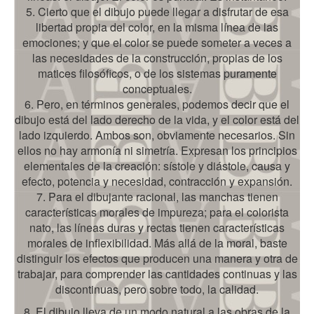
5. Cierto que el dibujo puede llegar a disfrutar de esa
libertad propia del color, en la misma línea de las
emociones; y que el color se puede someter a veces a
las necesidades de la construcción, propias de los
matices filosóficos, o de los sistemas puramente
conceptuales.
6. Pero, en términos generales, podemos decir que el
dibujo está del lado derecho de la vida, y el color está del
lado izquierdo. Ambos son, obviamente necesarios. Sin
ellos no hay armonía ni simetría. Expresan los principios
elementales de la creación: sístole y diástole, causa y
efecto, potencia y necesidad, contracción y expansión.
7. Para el dibujante racional, las manchas tienen
características morales de impureza; para el colorista
nato, las líneas duras y rectas tienen características
morales de inflexibilidad. Más allá de la moral, baste
distinguir los efectos que producen una manera y otra de
trabajar, para comprender las cantidades continuas y las
discontinuas, pero sobre todo, la calidad.
8. El dibujo lleva de un modo natural a las obras de la