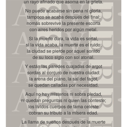
un rayo afinado que asoma en la grieta.
No puede acabarse sin pena ni gloria,
tampoco se acaba después del final;
nomás sobrevive la presente escoria
con aires heridos por algún metal.
Si la muerte dura, la vida es serial,
si la vida acaba, la muerte es el ruido:
la ciudad se pierde por aquel sonido
de su loco siglo con sol atonal.
Y están las paredes cuajadas de argot
sordas al conjuro de nuestra ciudad:
la arena del piano, la sal del fagot,
se quedan calladas por necesidad.
Aquí no hay misterios ni sobra piedad,
ni quedan preguntas ni quien las conteste;
los lívidos cuerpos de fama celeste
cobran su tributo a la mísera edad.
La llama de sueños después de la muerte