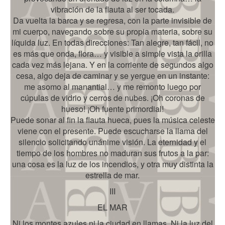
vibración de la flauta al ser tocada.
Da vuelta la barca y se regresa, con la parte invisible de
mi cuerpo, navegando sobre su propia materia, sobre su
líquida luz. En todas direcciones: Tan alegre, tan fácil, no
es más que onda, flora… y visible a simple vista la orilla
cada vez más lejana. Y en la corriente de segundos algo
cesa, algo deja de caminar y se yergue en un instante:
me asomo al manantial… y me remonto luego por
cúpulas de vidrio y cerros de nubes. ¡Oh coronas de
hueso! ¡Oh fuente primordial!
Puede sonar al fin la flauta hueca, pues la música celeste
viene con el presente. Puede escucharse la llama del
silencio solicitando unánime visión. La eternidad y el
tiempo de los hombres no maduran sus frutos a la par:
una cosa es la luz de los incendios, y otra muy distinta la
estrella de mar.
III
EL MAR
Ni los montes azules ni la ciudad en llamas. Ni la luz del